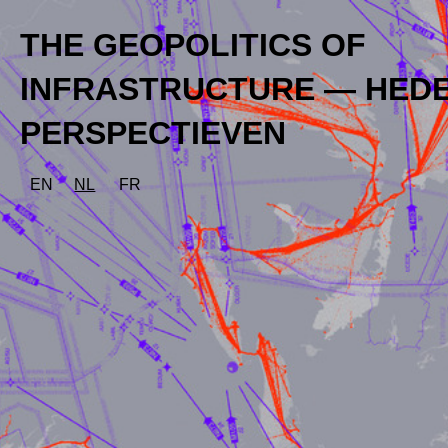
THE GEOPOLITICS OF
INFRASTRUCTURE — HED
PERSPECTIEVEN
EN
NL
FR